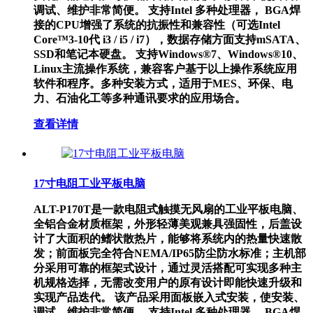
调试、维护非常简便。 支持Intel 多种处理器， BGA焊
接的CPU增强了系统的抗振性和兼容性（可选Intel
Core™3-10代 i3 / i5 / i7），数据存储方面支持mSATA、
SSD和笔记本硬盘。 支持Windows®7、Windows®10、
Linux主流操作系统，兼容客户基于以上操作系统应用
软件和程序。多种安装方式，适用于MES、环保、电
力、石油化工等多种通讯要求的应用场合。
查看详情
17寸电阻工业平板电脑
ALT-P170T是一款电阻式触摸无风扇的工业平板电脑、
全铝合金材质框架，外形轻薄美观兼具强固性，后盖设
计了大面积的鳍状散热片，能够将系统内的热量快速散
发；前面板完全符合NEMA/IP65防尘防水标准；主机部
分采用可靠的框架式设计，通过灵活搭配可实现多种主
机规格选择，无需改变用户的原有设计即能快速升级和
实现产品迭代。 该产品采用面板嵌入式安装，使安装、
调试、维护非常简便。 支持Intel 多种处理器， BGA焊