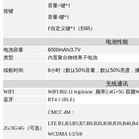
音量+键*1
按键
音量-键*1
F自定义键*1（扫码）
电池性能
电池容量
6000mAh/3.7V
类型
内置聚合物锂离子电池
续航时间
6小
时（默认50%音量，默认50%亮度，播
无线通讯
WIFI
WIFI 802.11 b/g/n/a/ac 频率2.4G+5G 双频W
蓝牙
BT4.1 (BLE)
CMCC 4M：
LTE B1,B3,B5,B7,B8,B20,B38,B39,B40,B4
2G/3G/4G（可选）
WCDMA 1/2/5/8