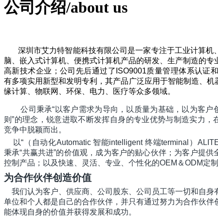
公司介绍/about us
深圳市艾力特智能科技有限公司是一家专注于工业计算机
脑、嵌入式计算机、便携式计算机产品的研发、生产制造的专
高新技术企业；公司先后通过了ISO9001质量管理体系认证和
有多项实用新型和发明专利，其产品广泛应用于智能制造、机器
缘计算、物联网、环保、电力、医疗等众多领域。
公司秉承“以客户需求为导向，以质量为基础，以为客户
则”的理念，锐意进取不断发挥自身的专业优势与制造实力，
竞争中脱颖而出。
以“（自动化Automatic 智能intelligent 终端terminal）
ALIT
秉承“共赢共进”的
价值观，
成为客户的贴心伙伴；为客户提供
控制产品；以及快速、灵活、专业、个性化的OEM＆ODM定
为
合
作
伙
伴
创
造
价
值
我们认为客户、供应商、公司股东、公司员工等一切和自身
单位和个人都是自己的合
作伙伴，并只有通过努力为合作伙伴
能体现自身的价值并获得发展和成功。